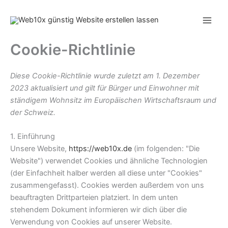
Zum
Consent
Consent
Consent
Consent
Consent
Consent
Inhalt
to
to
to
to
to
to
springen
service
service
service
service
service
service
wordpress
facebook
twitter
elementor
google-
sonstiges
Cookie-Richtlinie
fonts
Diese Cookie-Richtlinie wurde zuletzt am 1. Dezember
2023 aktualisiert und gilt für Bürger und Einwohner mit
ständigem Wohnsitz im Europäischen Wirtschaftsraum und
der Schweiz.
1. Einführung
Unsere Website,
https://web10x.de
(im folgenden: "Die
Website") verwendet Cookies und ähnliche Technologien
(der Einfachheit halber werden all diese unter "Cookies"
zusammengefasst). Cookies werden außerdem von uns
beauftragten Drittparteien platziert. In dem unten
stehendem Dokument informieren wir dich über die
Verwendung von Cookies auf unserer Website.